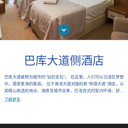
巴库大道侧酒店
巴库大道被称为城市的"钻石宝石"。 在这里，人们可以沉浸在梦想
中，感受里海的美丽。 位于海滨大道对面的新"林荫大道"酒店，以
其精心挑选的地点、海景及城市全景、巴洛克式的室内环境、舒适
的环境、专业的服务，当然还有实惠的价格，吸引了我们城市的客
了解更多
人。