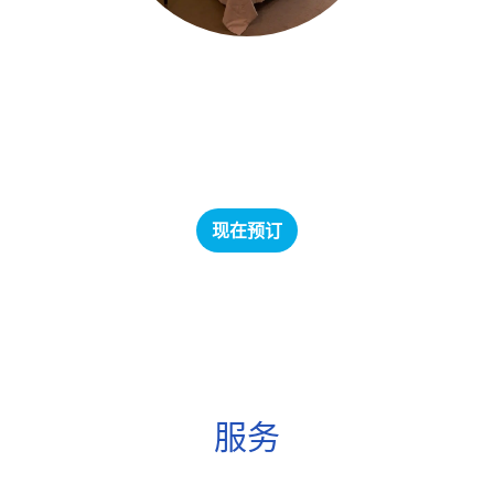
Early booking
The rate is available in 14 days before arrival and
includes: - Accommodation in a room, choosen room
type - Breakfast -...
现在预订
服务