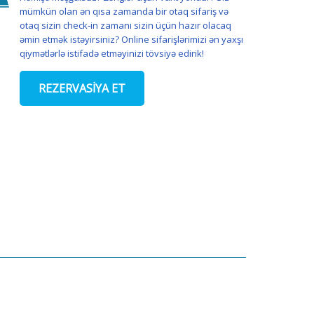
mümkün olan ən qısa zamanda bir otaq sifariş və
otaq sizin check-in zamanı sizin üçün hazır olacaq
əmin etmək istəyirsiniz? Online sifarişlərimizi ən yaxşı
qiymətlərlə istifadə etməyinizi tövsiyə edirik!
REZERVASİYA ET