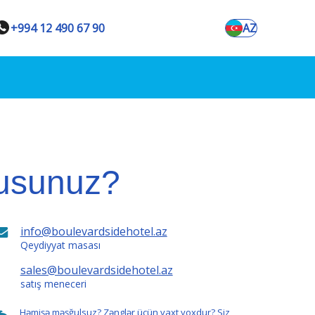
+994 12 490 67 90
AZ
musunuz?
info@boulevardsidehotel.az
Qeydiyyat masası
sales@boulevardsidehotel.az
satış meneceri
Həmişə məşğulsuz? Zənglər üçün vaxt yoxdur? Siz