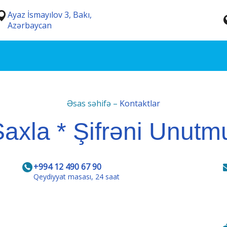
Ayaz İsmayılov 3, Bakı,
Azərbaycan
Əsas səhifə
–
Kontaktlar
axla * Şifrəni Unut
+994 12 490 67 90
Qeydiyyat masası, 24 saat